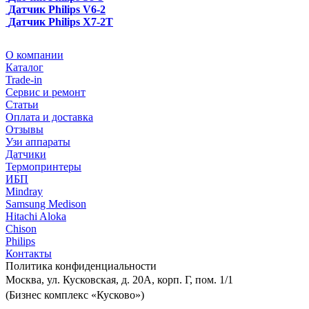
Датчик Philips V6-2
Датчик Philips X7-2T
О компании
Каталог
Trade-in
Сервис и ремонт
Статьи
Оплата и доставка
Отзывы
Узи аппараты
Датчики
Термопринтеры
ИБП
Mindray
Samsung Medison
Hitachi Aloka
Сhison
Philips
Контакты
Политика
конфиденциальности
Москва, ул. Кусковская, д. 20А, корп. Г, пом. 1/1
(Бизнес комплекс «Кусково»)