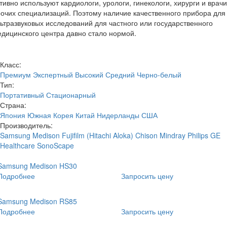
тивно используют кардиологи, урологи, гинекологи, хирурги и врачи
очих специализаций. Поэтому наличие качественного прибора для
ьтразвуковых исследований для частного или государственного
дицинского центра давно стало нормой.
Класс:
Премиум
Экспертный
Высокий
Средний
Черно-белый
Тип:
Портативный
Стационарный
Страна:
Япония
Южная Корея
Китай
Нидерланды
США
Производитель:
Samsung Medison
Fujifilm (Hitachi Aloka)
Chison
Mindray
Philips
GE
Healthcare
SonoScape
Samsung Medison HS30
Подробнее
Запросить цену
Samsung Medison RS85
Подробнее
Запросить цену