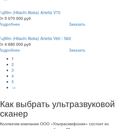
Fujifilm (Hitachi Aloka) Arietta V70
От 5 070 000
руб
Подробнее
Заказать
Fujifilm (Hitachi Aloka) Arietta V60 / S60
От 4 680 000
руб
Подробнее
Заказать
1
2
3
4
5
→
Как выбрать ультразвуковой
сканер
Коллектив компании ООО «Ультрасимфония» состоит из