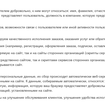
лем добровольно, к ним могут относиться: имя, фамилия, отчеств
ю представляет пользователь, должность в компании, которую предс
в, возможности связи с пользователем или иной активности пользо
уем качественного исполнения заказов, оказания услуг или обрат
(например, регистрации, оформления заказа, подписки, оставлен
ямую на сайт, так и на сайты сторонних организаций (скрипты сер
осредственно сайтом, так и скриптами сервисов сторонних организ
крывается сайт.
персональные данные, их сбор происходит автоматически веб-сер
ными на сайте. К данным, собираемым автоматически, относятся: I
угую, информация, которую ваш браузер предоставляет добровольн
заций, установленными на сайте.
на улучшение обслуживания клиентов, улучшения удобства исполь