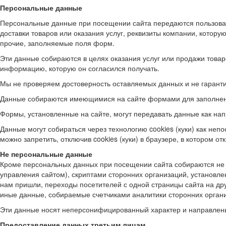
Персональные данные
Персональные данные при посещении сайта передаются пользовате
доставки товаров или оказания услуг, реквизиты компании, котору
прочие, заполняемые поля форм.
Эти данные собираются в целях оказания услуг или продажи товаро
информацию, которую он согласился получать.
Мы не проверяем достоверность оставляемых данных и не гарантир
Данные собираются имеющимися на сайте формами для заполнения 
Формы, установленные на сайте, могут передавать данные как напр
Данные могут собираться через технологию cookies (куки) как неп
можно запретить, отключив cookies (куки) в браузере, в котором от
Не персональные данные
Кроме персональных данных при посещении сайта собираются не 
управления сайтом), скриптами сторонних организаций, установлен
нам пришли, переходы посетителей с одной страницы сайта на др
иные данные, собираемые счетчиками аналитики сторонних органи
Эти данные носят неперсонифицированный характер и направлены 
Предоставление данных третьим лицам