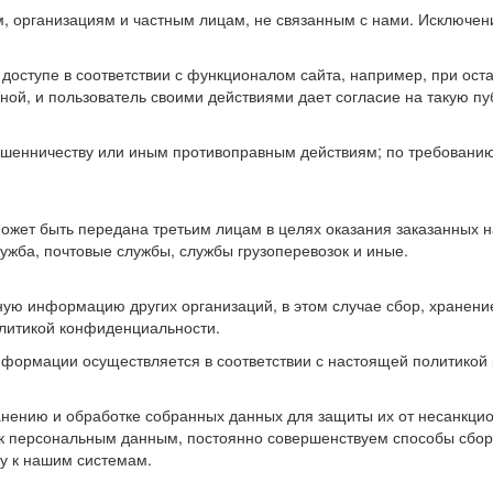
организациям и частным лицам, не связанным с нами. Исключени
оступе в соответствии с функционалом сайта, например, при оста
ьной, и пользователь своими действиями дает согласие на такую п
шенничеству или иным противоправным действиям; по требованию 
ожет быть передана третьим лицам в целях оказания заказанных н
лужба, почтовые службы, службы грузоперевозок и иные.
ую информацию других организаций, в этом случае сбор, хранен
олитикой конфиденциальности.
нформации осуществляется в соответствии с настоящей политикой
нению и обработке собранных данных для защиты их от несанкцио
 к персональным данным, постоянно совершенствуем способы сбор
у к нашим системам.