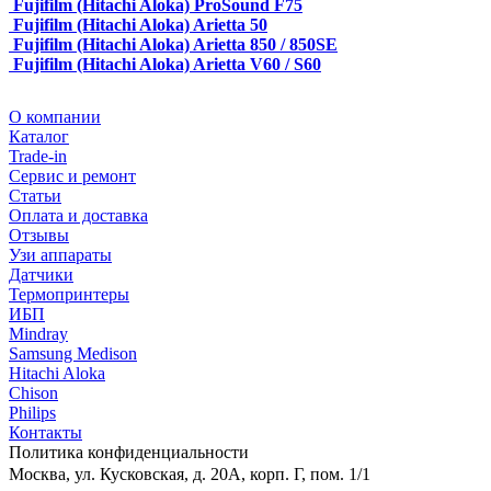
Fujifilm (Hitachi Aloka) ProSound F75
Fujifilm (Hitachi Aloka) Arietta 50
Fujifilm (Hitachi Aloka) Arietta 850 / 850SE
Fujifilm (Hitachi Aloka) Arietta V60 / S60
О компании
Каталог
Trade-in
Сервис и ремонт
Статьи
Оплата и доставка
Отзывы
Узи аппараты
Датчики
Термопринтеры
ИБП
Mindray
Samsung Medison
Hitachi Aloka
Сhison
Philips
Контакты
Политика
конфиденциальности
Москва, ул. Кусковская, д. 20А, корп. Г, пом. 1/1