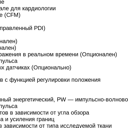
ле
але для кардиологии
е (CFM)
аправленный PDI)
нален)
нален)
ражения в реальном времени (Опционален)
мпульса
х датчиках (Опционально)
в с функцией регулировки положения
нный энергетический, PW — импульсно-волнов
мпульса
ов в зависимости от угла обзора
а и усиления границ
в зависимости от типа исследуемой ткани