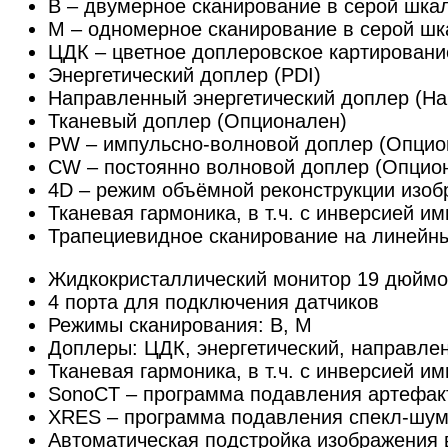
В – двумерное сканирование в серой шка
М – одномерное сканирование в серой шк
ЦДК – цветное доплеровское картировани
Энергетический доплер (PDI)
Направленный энергетический доплер (Н
Тканевый доплер (Опционален)
PW – импульсно-волновой доплер (Опцио
CW – постоянно волновой доплер (Опцио
4D – режим объёмной реконструкции изоб
Тканевая гармоника, в т.ч. с инверсией и
Трапециевидное сканирование на линейны
Жидкокристаллический монитор 19 дюймо
4 порта для подключения датчиков
Режимы сканирования: В, М
Доплеры: ЦДК, энергетический, направле
Тканевая гармоника, в т.ч. с инверсией и
SonoCT – программа подавления артефакт
XRES – программа подавления спекл-шум
Автоматическая подстройка изображения 