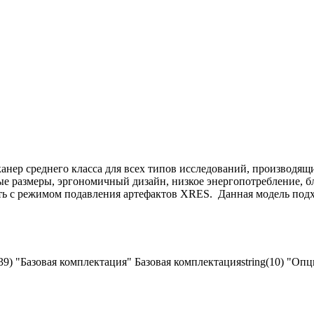
анер среднего класса для всех типов исследований, производящи
е размеры, эргономичный дизайн, низкое энергопотребление, б
ать с режимом подавления артефактов XRES. Данная модель под
(39) "Базовая комплектация"
Базовая комплектация
string(10) "Оп