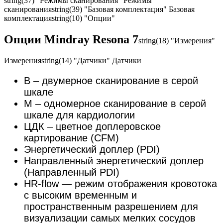
string(37) "Режимы сканирования"
Режимы
сканирования
string(39) "Базовая комплектация"
Базовая
комплектация
string(10) "Опции"
Опции Mindray Resona 7
string(18) "Измерения"
Измерения
string(14) "Датчики"
Датчики
В – двумерное сканирование в серой
шкале
М – одномерное сканирование в серой
шкале для кардиологии
ЦДК – цветное доплеровское
картирование (CFM)
Энергетический доплер (PDI)
Направленный энергетический доплер
(Направленный PDI)
HR-flow — режим отображения кровотока
с высоким временным и
пространственным разрешением для
визуализации самых мелких сосудов