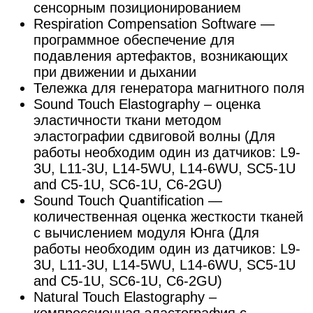
сенсорным позиционированием
Respiration Compensation Software —
программное обеспечение для
подавления артефактов, возникающих
при движении и дыхании
Тележка для генератора магнитного поля
Sound Touch Elastography – оценка
эластичности ткани методом
эластографии сдвиговой волны (Для
работы необходим один из датчиков: L9-
3U, L11-3U, L14-5WU, L14-6WU, SC5-1U
and C5-1U, SC6-1U, C6-2GU)
Sound Touch Quantification —
количественная оценка жесткости тканей
с вычислением модуля Юнга (Для
работы необходим один из датчиков: L9-
3U, L11-3U, L14-5WU, L14-6WU, SC5-1U
and C5-1U, SC6-1U, C6-2GU)
Natural Touch Elastography –