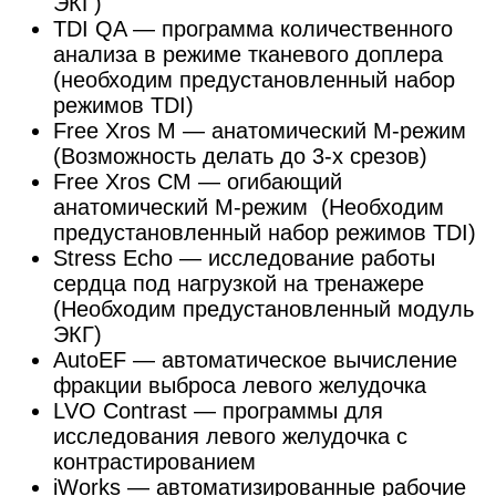
ЭКГ)
TDI QA — программа количественного
анализа в режиме тканевого доплера
(необходим предустановленный набор
режимов TDI)
Free Xros M — анатомический М-режим
(Возможность делать до 3-х срезов)
Free Xros CM — огибающий
анатомический М-режим (Необходим
предустановленный набор режимов TDI)
Stress Echo — исследование работы
сердца под нагрузкой на тренажере
(Необходим предустановленный модуль
ЭКГ)
AutoEF — автоматическое вычисление
фракции выброса левого желудочка
LVO Contrast — программы для
исследования левого желудочка с
контрастированием
iWorks — автоматизированные рабочие