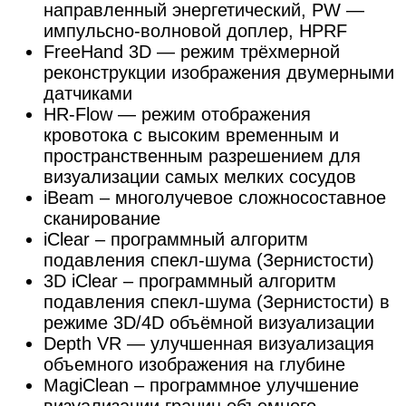
направленный энергетический, PW —
импульсно-волновой доплер, HPRF
FreeHand 3D — режим трёхмерной
реконструкции изображения двумерными
датчиками
HR-Flow — режим отображения
кровотока с высоким временным и
пространственным разрешением для
визуализации самых мелких сосудов
iBeam – многолучевое сложносоставное
сканирование
iClear – программный алгоритм
подавления спекл-шума (Зернистости)
3D iClear – программный алгоритм
подавления спекл-шума (Зернистости) в
режиме 3D/4D объёмной визуализации
Depth VR — улучшенная визуализация
объемного изображения на глубине
MagiClean – программное улучшение