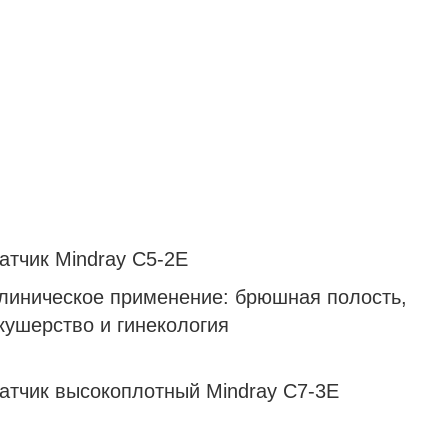
атчик Mindray С5-2E
линическое применение: брюшная полость,
кушерство и гинекология
атчик высокоплотный Mindray С7-3E