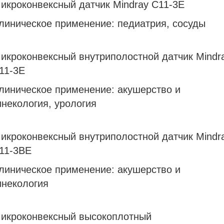
икроконвексный датчик Mindray C11-3E
линическое применение: педиатрия, сосуды
икроконвексный внутриполостной датчик Mindr
11-3E
линическое применение: акушерство и
инекология, урология
икроконвексный внутриполостной датчик Mindr
11-3BE
линическое применение: акушерство и
инекология
икроконвексный высокоплотный