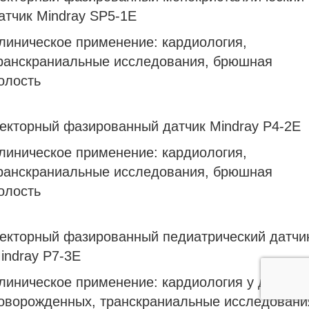
атчик Mindray SP5-1E
линическое применение: кардиология,
ранскраниальные исследования, брюшная
олость
екторный фазированный датчик Mindray P4-2E
линическое применение: кардиология,
ранскраниальные исследования, брюшная
олость
екторный фазированный педиатрический датчи
indray P7-3E
линическое применение:
кардиология у детей и
оворожденных, транскраниальные исследовани