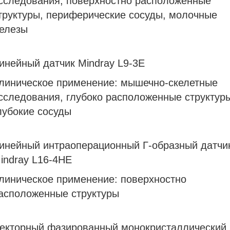
сследования, поверхностно расположенные
труктуры, периферические сосуды, молочные
елезы
инейный датчик Mindray L9-3E
линическое применение:
мышечно-скелетные
сследования, глубоко расположенные структур
лубокие сосуды
инейный интраоперационный Г-образный датчи
indray L16-4HE
линическое применение:
поверхностно
асположенные структуры
екторный фазированный монокристаллический