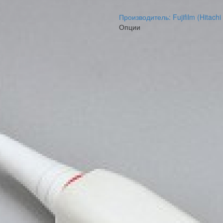
Производитель:
Fujifilm (Hitachi
Опции