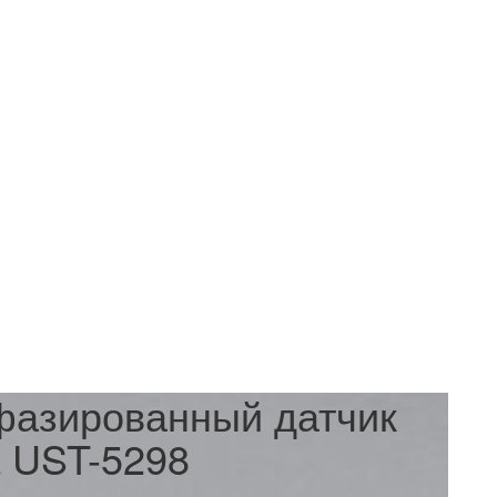
фазированный датчик
a UST-5298