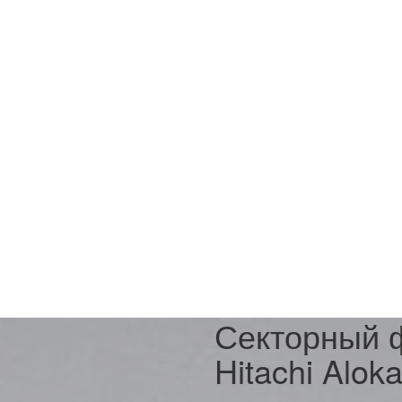
Секторный 
Hitachi Alok